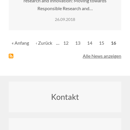
research and innovation: Moving towards
Responsible Research and…
26.09.2018
Seitennummerierung
Erste
« Anfang
Vorherige
‹ Zurück
…
Seite
12
Seite
13
Seite
14
Seite
15
Aktuelle
16
Seite
Seite
Seite
Alle News anzeigen
Footer
Kontakt
menu