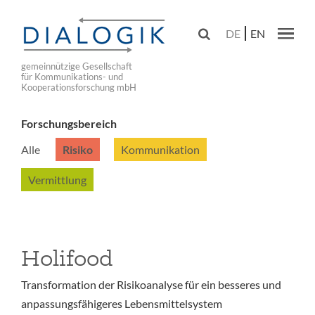
Skip
to

DE
EN
main
Main navig
navigation
gemeinnützige Gesellschaft
für Kommunikations- und
Kooperationsforschung mbH
Forschungsbereich
Alle
Risiko
Kommunikation
Vermittlung
Holifood
Transformation der Risikoanalyse für ein besseres und
anpassungsfähigeres Lebensmittelsystem