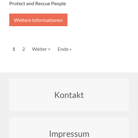
Protect and Rescue People
Weitere Informationen
Seitennummerierung
Aktuelle
1
Seite
2
Nächste
Weiter >
Letzte
Ende »
Seite
Seite
Seite
Footer
Kontakt
menu
Impressum